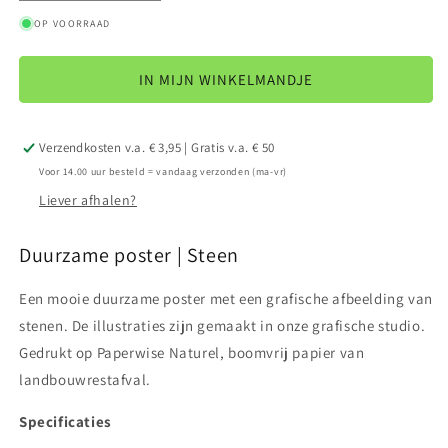
verlagen
verhogen
OP VOORRAAD
voor
voor
Poster
Poster
A4
A4
IN MIJN WINKELMANDJE
|
|
Steen
Steen
Verzendkosten v.a. € 3,95 | Gratis v.a. € 50
Voor 14.00 uur besteld = vandaag verzonden (ma-vr)
Liever afhalen?
Duurzame poster | Steen
Een mooie duurzame poster met een grafische afbeelding van
stenen. De illustraties zijn gemaakt in onze grafische studio.
Gedrukt op Paperwise Naturel, boomvrij papier van
landbouwrestafval.
Specificaties