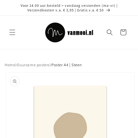
Meteen
Voor 14.00 uur besteld = vandaag verzonden (ma-vr) |
naar de
Verzendkosten v.a. € 3,95 | Gratis v.a. € 50
content
Winkelwagen
Home
Duurzame posters
Poster A4 | Steen
Ga direct naar
productinformatie