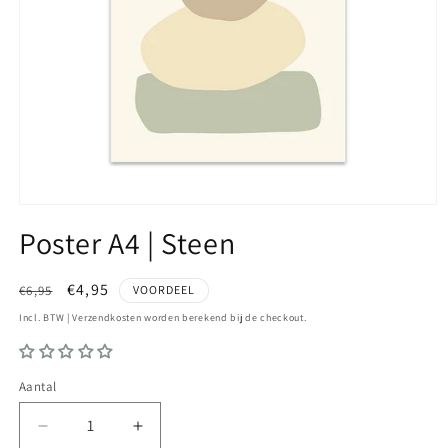
Media
1
Poster A4 | Steen
openen
in
modaal
Normale
Aanbiedingsprijs
€4,95
€6,95
VOORDEEL
prijs
Incl. BTW | Verzendkosten worden berekend bij de checkout.
Aantal
Aantal
Aantal